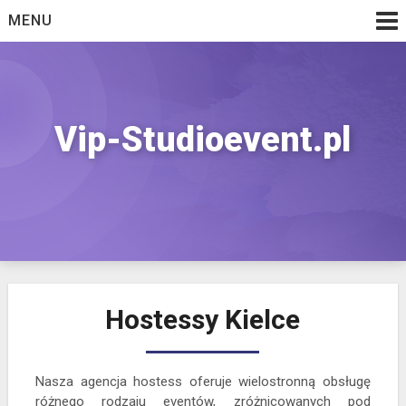
Skip
MENU
to
content
Vip-Studioevent.pl
Hostessy Kielce
Nasza agencja hostess oferuje wielostronną obsługę
różnego rodzaju eventów, zróżnicowanych pod